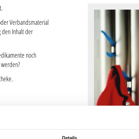
t.
Altenheimversorgung
 oder Verbandsmaterial
Altmedikamente
 den Inhalt der
Medikamente stellen
Medikamente noch
Betreuung von Onkologischen Patienten
t werden?
Medizinisches Cannabis
theke.
Per App bestellen
Rezept einlösen / Medikamente vorbestellen
Details