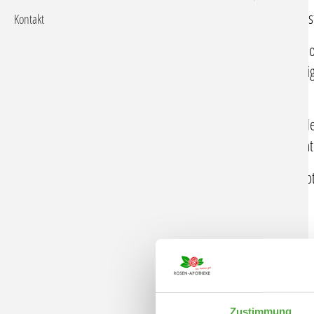
Eine Hausapotheke nützt nur, wenn sie vollständig is
Kontakt
Gerade im Notfall müssen die nötigen Arzneimittel
schnell parat sein. Überprüfen Sie daher regelmäßig
Hausapotheke.
Müssen Arzneimittel aufgefüllt werden? Sind alle 
haltbar, oder muss etwas entsorgt und ausgetausch
Bei Fragen beraten wir Sie gerne bei uns in der Apo
Zurück
Zustimmung