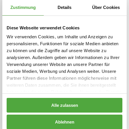
Denn einige Arzneimittel sind temperaturempfindlich
Zustimmung
Details
Über Cookies
und starke Hitze verändert ihre Wirkung. Lagert sie für
den Transport am besten sogar in einer Kühlbox.
Diese Webseite verwendet Cookies
Dabei sollte das Medikament die Kühlelemente nicht
Wir verwenden Cookies, um Inhalte und Anzeigen zu
direkt berühren. Die meisten Medikamente solltest
personalisieren, Funktionen für soziale Medien anbieten
du bei Raumtemperatur lagern – das heißt bei 15 bis
zu können und die Zugriffe auf unsere Website zu
analysieren. Außerdem geben wir Informationen zu Ihrer
etwa 25 Grad. An heißen Sommertagen wäre es für
Verwendung unserer Website an unsere Partner für
deine Medikamente besser, wenn du sie in einem
soziale Medien, Werbung und Analysen weiter. Unsere
kühlen Raum aufbewahren würdest.
Partner führen diese Informationen möglicherweise mit
weiteren Daten zusammen, die Sie ihnen bereitgestellt
haben oder die sie im Rahmen Ihrer Nutzung der Dienste
gesammelt haben.
Alle zulassen
Zurück
Ablehnen