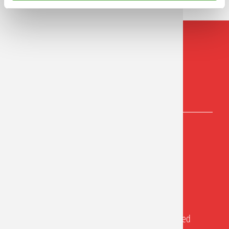
Dierdorfer Str. 115
56564 Neuwied
Tel.: (02631) 27363
Fax: (02631) 33193
info@rosen-apotheke-neuwied.de
facebook.com/Rosen.Apotheke.Neuwied