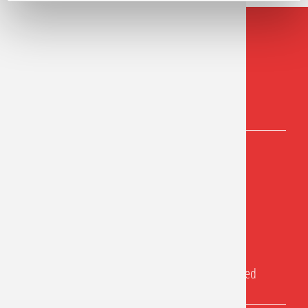
Dierdorfer Str. 115
56564 Neuwied
Tel.: (02631) 27363
Fax: (02631) 33193
info@rosen-apotheke-neuwied.de
facebook.com/Rosen.Apotheke.Neuwied