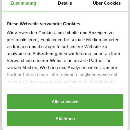
Zustimmung
Details
Über Cookies
Apotheke und bekommt wie gewohnt ihre
Medikamente. Der Papierausdruck mit dem
Diese Webseite verwendet Cookies
Rezeptcode ist nur eine von drei Möglichkeiten, das
vom Arzt erstellte E-Rezept bei uns in der Apotheke
Wir verwenden Cookies, um Inhalte und Anzeigen zu
personalisieren, Funktionen für soziale Medien anbieten
einzulösen. Das kommt zum Beispiel für Menschen
zu können und die Zugriffe auf unsere Website zu
infrage, die kein Smartphone haben. Oder für
analysieren. Außerdem geben wir Informationen zu Ihrer
Menschen wie Inge.
Verwendung unserer Website an unsere Partner für
soziale Medien, Werbung und Analysen weiter. Unsere
Bist du auch ein bisschen wie Inge?
Partner führen diese Informationen möglicherweise mit
Finde es heraus (Video):
https://bit.ly/3Ku2l1W
weiteren Daten zusammen, die Sie ihnen bereitgestellt
haben oder die sie im Rahmen Ihrer Nutzung der Dienste
gesammelt haben.
Alle zulassen
Zurück
Ablehnen