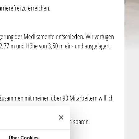
rierefrei zu erreichen.
agerung der Medikamente entschieden. Wir verfügen
12,77 m und Höhe von 3,50 m ein- und ausgelagert
 Zusammen mit meinen über 90 Mitarbeitern will ich
und so können Sie viel bares Geld sparen!
Über Cookies