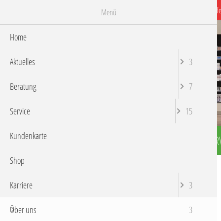
Dierdorfe
Menü
Home
Aktuelles
3
Beratung
7
Service
15
Kundenkarte
HOME
AKTUELLES
BERATUNG
SER
Shop
Sie befinden sich hier:
Rosen-Apotheke
Über uns
Karriere
3
Über uns
Über uns
3