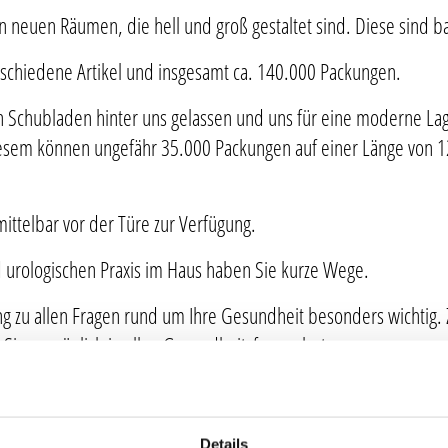
neuen Räumen, die hell und groß gestaltet sind. Diese sind bar
Altenheimversorgung
schiedene Artikel und insgesamt ca. 140.000 Packungen.
Altmedikamente
 Schubladen hinter uns gelassen und uns für eine moderne L
Medikamente stellen
iesem können ungefähr 35.000 Packungen auf einer Länge von 
Betreuung von Onkologischen Patienten
ittelbar vor der Türe zur Verfügung.
Medizinisches Cannabis
d urologischen Praxis im Haus haben Sie kurze Wege.
Per App bestellen
ng zu allen Fragen rund um Ihre Gesundheit besonders wichtig.
Rezept einlösen / Medikamente vorbestellen
 Sie persönlich in allen Gesundheitsfragen betreuen.
htigen Produkte hat bei uns dauerhaft stark reduzierte Preise 
Details